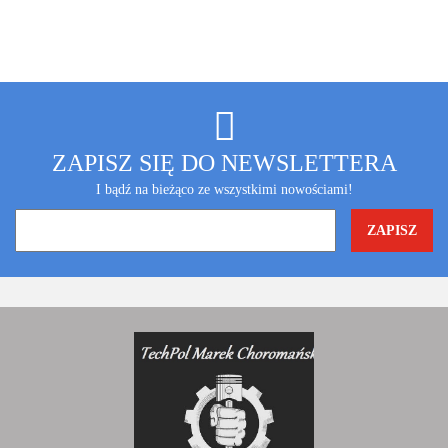
ZAPISZ SIĘ DO NEWSLETTERA
I bądź na bieżąco ze wszystkimi nowościami!