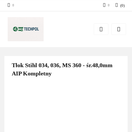
(
0
)
Zaloguj się
Zarejestruj się
Dodaj zgłoszenie
Zgody cookies
Tłok Stihl 034, 036, MS 360 - śr.48,0mm
AIP Kompletny