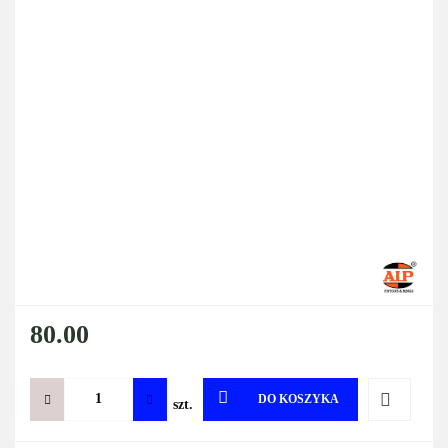
80.00
DO KOSZYKA
szt.
Do