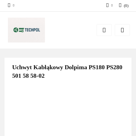
(
0
)
Zaloguj się
Zarejestruj się
Dodaj zgłoszenie
Zgody cookies
Uchwyt Kabłąkowy Dolpima PS180 PS280
501 58 58-02