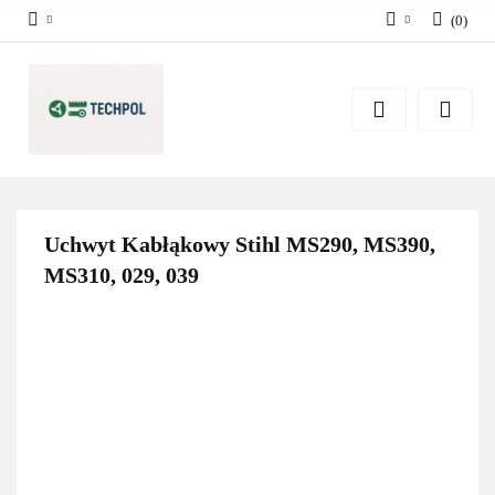
(
0
)
Zaloguj się
Zarejestruj się
Dodaj zgłoszenie
Zgody cookies
Uchwyt Kabłąkowy Stihl MS290, MS390,
MS310, 029, 039