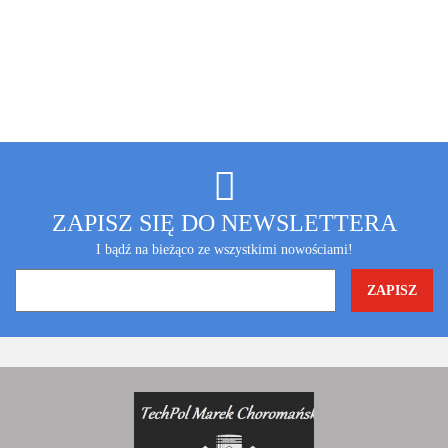
ZAPISZ SIĘ DO NEWSLETTERA
I bądź na bieżąco ze wszystkimi nowościami!