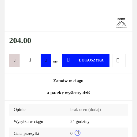
204.00
DO KOSZYKA
szt.
Do
Zamów w ciągu
przechowa
a paczkę wyślemy dziś
Opinie
brak ocen
(dodaj)
Wysyłka w ciągu
24 godziny
Cena przesyłki
0