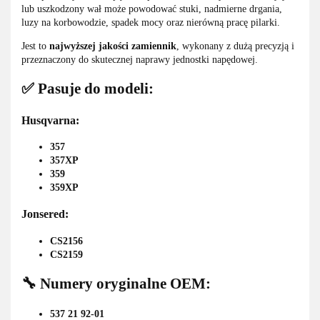
lub uszkodzony wał może powodować stuki, nadmierne drgania,
luzy na korbowodzie, spadek mocy oraz nierówną pracę pilarki.
Jest to
najwyższej jakości zamiennik
, wykonany z dużą precyzją i
przeznaczony do skutecznej naprawy jednostki napędowej.
✅ Pasuje do modeli:
Husqvarna:
357
357XP
359
359XP
Jonsered:
CS2156
CS2159
🔧 Numery oryginalne OEM:
537 21 92-01