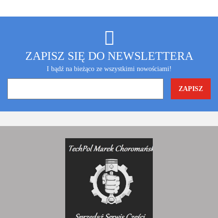
ZAPISZ SIĘ DO NEWSLETTERA
I bądź na bieżąco ze wszystkimi nowościami!