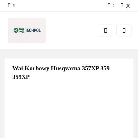
(
0
)
Zaloguj się
Zarejestruj się
Dodaj zgłoszenie
Zgody cookies
Wał Korbowy Husqvarna 357XP 359
359XP