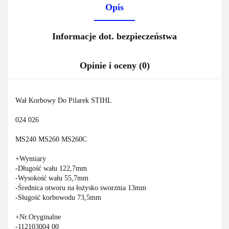
Opis
Informacje dot. bezpieczeństwa
Opinie i oceny (0)
Wał Korbowy Do Pilarek STIHL
024 026
MS240 MS260 MS260C
+Wymiary
-Długość wału 122,7mm
-Wysokość wału 55,7mm
-Średnica otworu na łożysko sworznia 13mm
-Sługość korbowodu 73,5mm
+Nr.Oryginalne
-
112103004
00