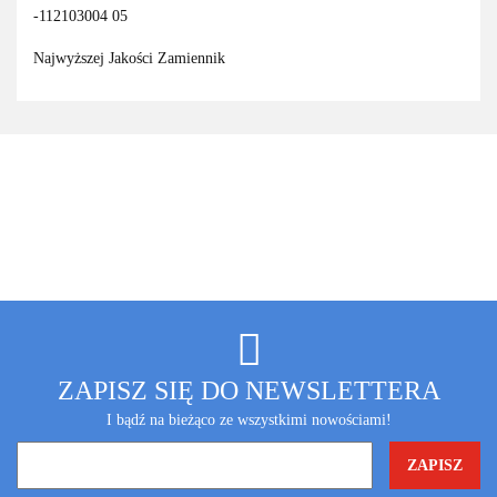
-
112103004
05
Najwyższej Jakości Zamiennik
ZAPISZ SIĘ DO NEWSLETTERA
I bądź na bieżąco ze wszystkimi nowościami!