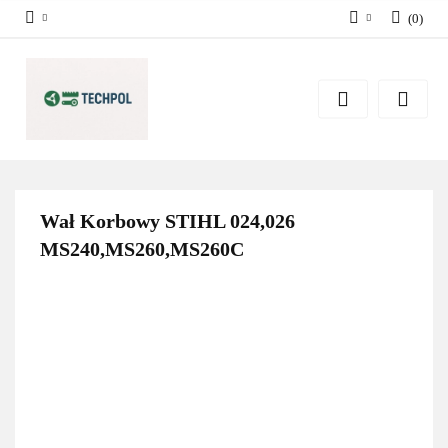
(
0
)
Zaloguj się
Zarejestruj się
Dodaj zgłoszenie
Zgody cookies
Wał Korbowy STIHL 024,026
MS240,MS260,MS260C