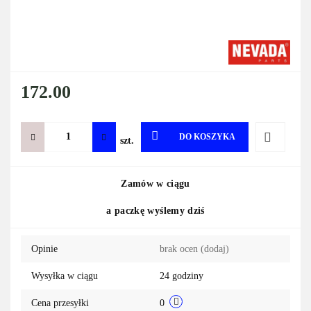
172.00
DO KOSZYKA
szt.
Do
Zamów w ciągu
przechowa
a paczkę wyślemy dziś
Opinie
brak ocen
(dodaj)
Wysyłka w ciągu
24 godziny
Cena przesyłki
0