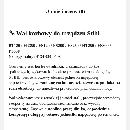
Opinie i oceny (0)
🔧 Wał korbowy do urządzeń
Stihl
BT120 / FR350 / FS120 / FS200 / FS250 / HT250 / FS300 /
FS350
Nr oryginalny: 4134 030 0403
Oferujemy
wał korbowy silnika
, przeznaczony do kos
spalinowych, wykaszarek plecakowych oraz wiertnic do gleby
STIHL. Jest to kluczowy element jednostki napędowej,
odpowiedzialny za
zamianę ruchu posuwisto-zwrotnego tłoka na
ruch obrotowy
, co umożliwia prawidłowe przenoszenie mocy.
Wał wykonany jest z
wysokiej jakości stali
, precyzyjnie wyważony
i odporny na duże obciążenia mechaniczne oraz wysoką
temperaturę. Zapewnia
stabilną pracę silnika, odpowiednią
kompresję i długą żywotność jednostki napędowej
po remoncie.