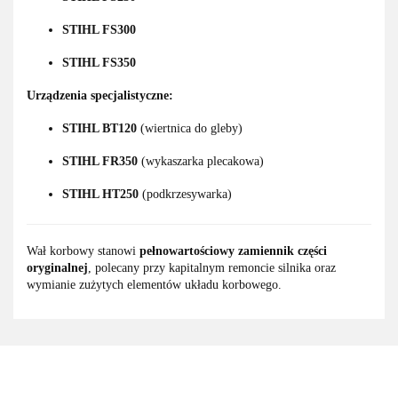
STIHL FS300
STIHL FS350
Urządzenia specjalistyczne:
STIHL BT120
(wiertnica do gleby)
STIHL FR350
(wykaszarka plecakowa)
STIHL HT250
(podkrzesywarka)
Wał korbowy stanowi
pełnowartościowy zamiennik części
oryginalnej
, polecany przy kapitalnym remoncie silnika oraz
wymianie zużytych elementów układu korbowego.