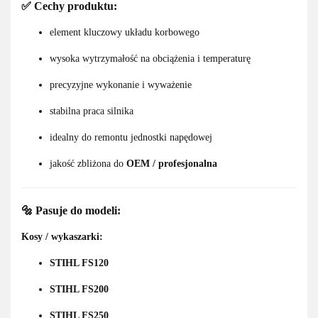
✅ Cechy produktu:
element kluczowy układu korbowego
wysoka wytrzymałość na obciążenia i temperaturę
precyzyjne wykonanie i wyważenie
stabilna praca silnika
idealny do remontu jednostki napędowej
jakość zbliżona do
OEM / profesjonalna
🔩 Pasuje do modeli:
Kosy / wykaszarki:
STIHL FS120
STIHL FS200
STIHL FS250