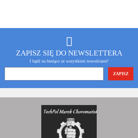
ZAPISZ SIĘ DO NEWSLETTERA
I bądź na bieżąco ze wszystkimi nowościami!