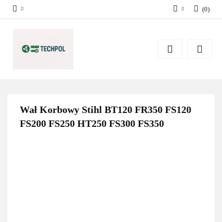
(
0
)
Zaloguj się
Zarejestruj się
Dodaj zgłoszenie
Zgody cookies
Wał Korbowy Stihl BT120 FR350 FS120
FS200 FS250 HT250 FS300 FS350