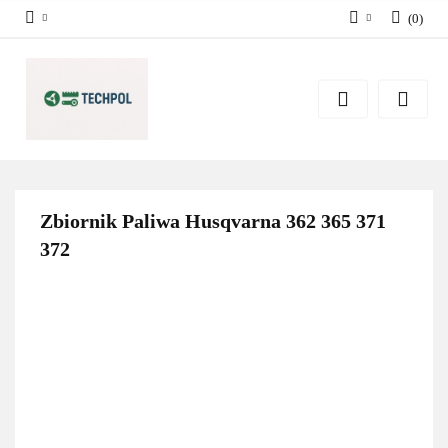
(
0
)
Zaloguj się
Zarejestruj się
Dodaj zgłoszenie
Zgody cookies
Zbiornik Paliwa Husqvarna 362 365 371
372