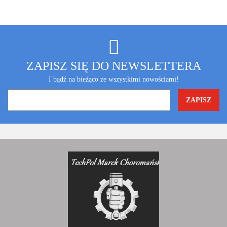
ZAPISZ SIĘ DO NEWSLETTERA
I bądź na bieżąco ze wszystkimi nowościami!