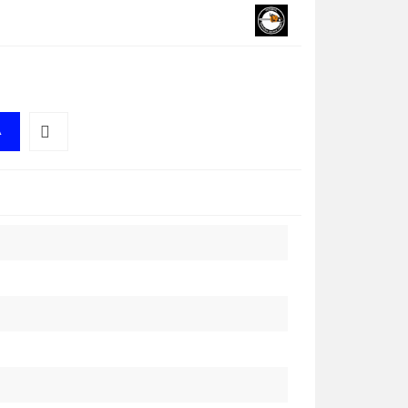
A
Do
przechowalni