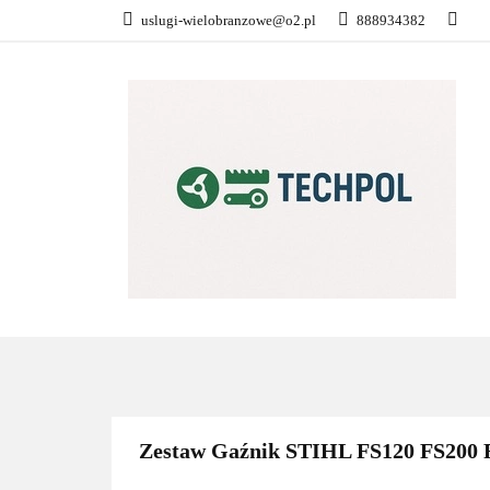
uslugi-wielobranzowe@o2.pl
888934382
PŁATNOŚĆ I DOS
KONTAKT
WSZYSTKIE KATEGORIE
PŁATN
Zestaw Gaźnik STIHL FS120 FS200 