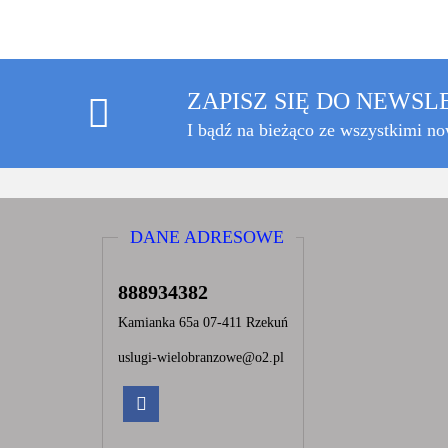
ZAPISZ SIĘ DO NEWS
I bądź na bieżąco ze wszystkimi n
DANE ADRESOWE
888934382
Kamianka 65a 07-411 Rzekuń
uslugi-wielobranzowe@o2.pl