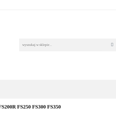
TAWA
REKLAMACJE I ZWROTY
REGULAMIN
O
OŚĆ I DOSTAWA
REKLAMACJE I ZWROTY
REGULAMIN
O 
FS200R FS250 FS300 FS350