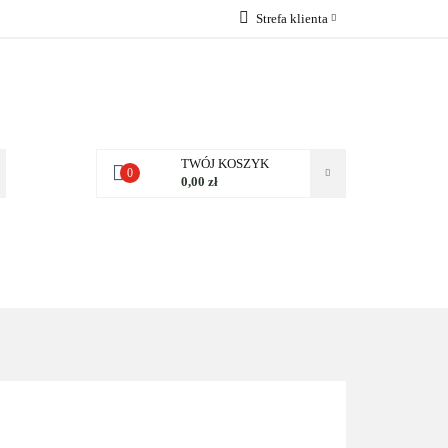
Strefa klienta
 NAS
Zaloguj się
Zarejestruj się
Dodaj zgłoszenie
Zgody cookies
TWÓJ KOSZYK
0
0,00 zł
NAS
KONTAKT