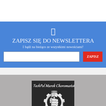
ZAPISZ SIĘ DO NEWSLETTERA
I bądź na bieżąco ze wszystkimi nowościami!