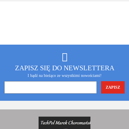
ZAPISZ SIĘ DO NEWSLETTERA
I bądź na bieżąco ze wszystkimi nowościami!