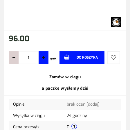
96.00
DO KOSZYKA
szt.
Do
Zamów w ciągu
przechow
a paczkę wyślemy dziś
Opinie
brak ocen
(dodaj)
Wysyłka w ciągu
24 godziny
Cena przesyłki
0