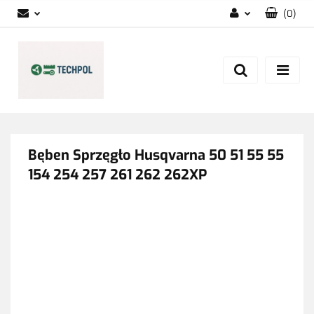
(
0
)
Zaloguj się
Zarejestruj się
Dodaj zgłoszenie
Zgody cookies
Bęben Sprzęgło Husqvarna 50 51 55 55
154 254 257 261 262 262XP