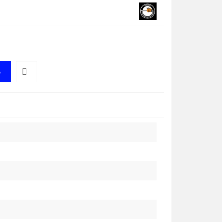
A
Do
przechowalni