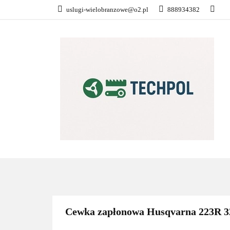
uslugi-wielobranzowe@o2.pl
888934382
PŁATNOŚĆ I DOS
KONTAKT
WSZYSTKIE KATEGORIE
PŁATN
Cewka zapłonowa Husqvarna 223R 