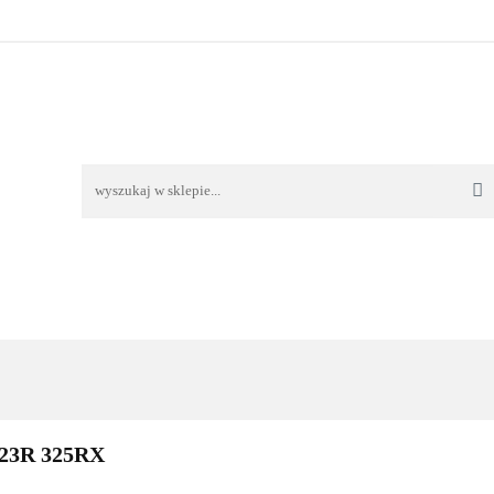
TAWA
REKLAMACJE I ZWROTY
REGULAMIN
O
OŚĆ I DOSTAWA
REKLAMACJE I ZWROTY
REGULAMIN
O 
323R 325RX