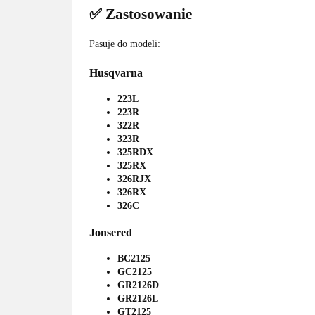
✅ Zastosowanie
Pasuje do modeli:
Husqvarna
223L
223R
322R
323R
325RDX
325RX
326RJX
326RX
326C
Jonsered
BC2125
GC2125
GR2126D
GR2126L
GT2125