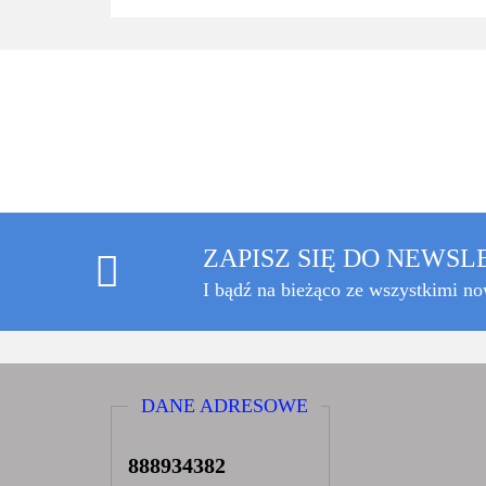
ZAPISZ SIĘ DO NEWS
I bądź na bieżąco ze wszystkimi n
DANE ADRESOWE
888934382