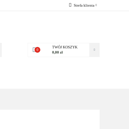
Strefa klienta
 NAS
Zaloguj się
Zarejestruj się
Dodaj zgłoszenie
Zgody cookies
TWÓJ KOSZYK
0
0,00 zł
NAS
KONTAKT