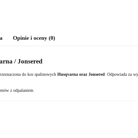
a
Opinie i oceny (0)
rna / Jonsered
rzeznaczona do kos spalinowych
Husqvarna oraz Jonsered
. Odpowiada za wy
lemów z odpalaniem.