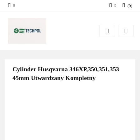
(
0
)
Zaloguj się
Zarejestruj się
Dodaj zgłoszenie
Zgody cookies
Cylinder Husqvarna 346XP,350,351,353
45mm Utwardzany Kompletny