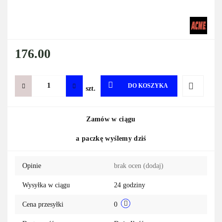
176.00
DO KOSZYKA
szt.
Do
Zamów w ciągu
przechowa
a paczkę wyślemy dziś
Opinie
brak ocen
(dodaj)
Wysyłka w ciągu
24 godziny
Cena przesyłki
0