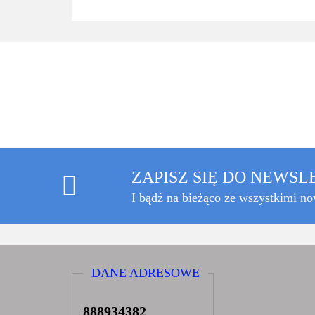
ZAPISZ SIĘ DO NEWS
I bądź na bieżąco ze wszystkimi n
DANE ADRESOWE
888934382