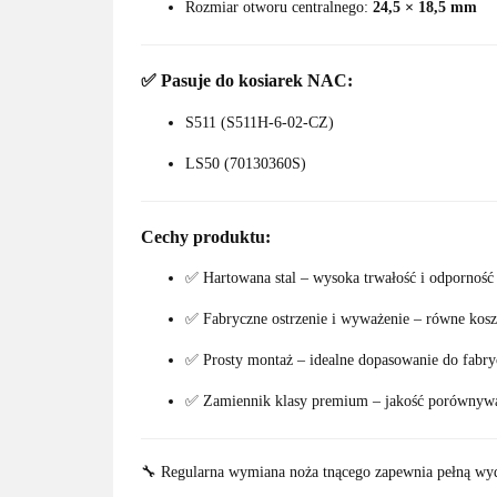
Rozmiar otworu centralnego:
24,5 × 18,5 mm
✅ Pasuje do kosiarek NAC:
S511 (S511H-6-02-CZ)
LS50 (70130360S)
Cechy produktu:
✅ Hartowana stal – wysoka trwałość i odporność 
✅ Fabryczne ostrzenie i wyważenie – równe kosze
✅ Prosty montaż – idealne dopasowanie do fab
✅ Zamiennik klasy premium – jakość porównyw
🔧 Regularna wymiana noża tnącego zapewnia pełną wyda