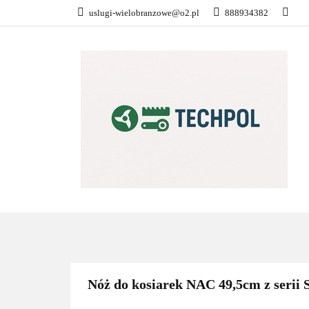
uslugi-wielobranzowe@o2.pl
888934382
PŁATNOŚĆ I DOS
KONTAKT
WSZYSTKIE KATEGORIE
PŁATN
Nóż do kosiarek NAC 49,5cm z serii 