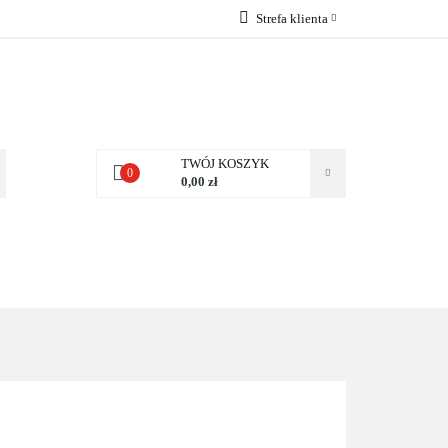
Strefa klienta
 NAS
Zaloguj się
Zarejestruj się
Dodaj zgłoszenie
Zgody cookies
TWÓJ KOSZYK
0
0,00 zł
NAS
KONTAKT