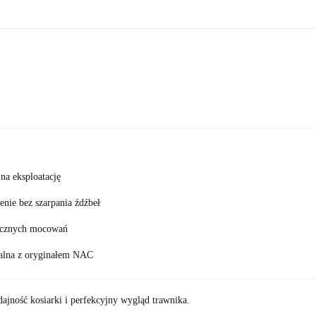
na eksploatację
nie bez szarpania źdźbeł
rycznych mocowań
alna z oryginałem NAC
jność kosiarki i perfekcyjny wygląd trawnika.