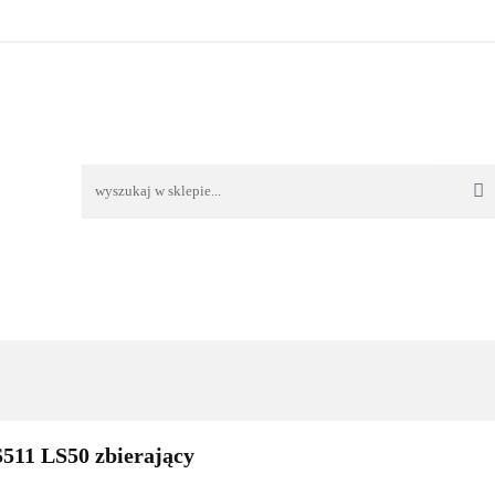
TAWA
REKLAMACJE I ZWROTY
REGULAMIN
O
OŚĆ I DOSTAWA
REKLAMACJE I ZWROTY
REGULAMIN
O 
S511 LS50 zbierający