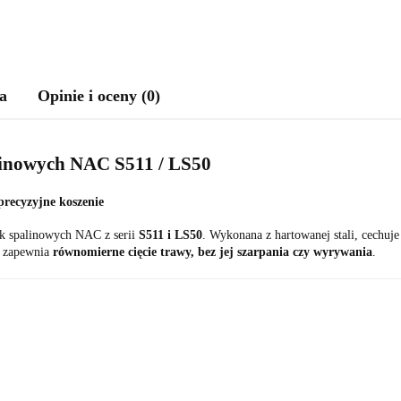
a
Opinie i oceny (0)
alinowych NAC S511 / LS50
precyzyjne koszenie
ek spalinowych NAC z serii
S511 i LS50
. Wykonana z hartowanej stali, cechuje
u zapewnia
równomierne cięcie trawy, bez jej szarpania czy wyrywania
.