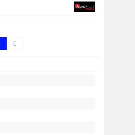
A
Do
przechowalni