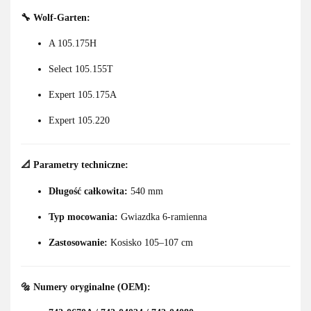
🔧 Wolf-Garten:
A 105.175H
Select 105.155T
Expert 105.175A
Expert 105.220
📐
Parametry techniczne:
Długość całkowita:
540 mm
Typ mocowania:
Gwiazdka 6-ramienna
Zastosowanie:
Kosisko 105–107 cm
🔩
Numery oryginalne (OEM):