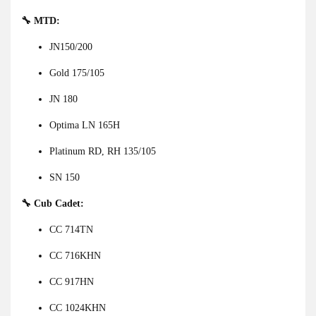
🔧 MTD:
JN150/200
Gold 175/105
JN 180
Optima LN 165H
Platinum RD, RH 135/105
SN 150
🔧 Cub Cadet:
CC 714TN
CC 716KHN
CC 917HN
CC 1024KHN