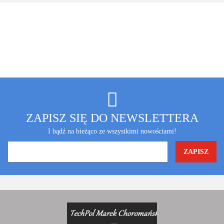
ZAPISZ SIĘ DO NEWSLETTERA
I bądź na bieżąco ze wszystkimi nowościami!