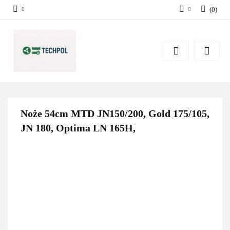
(
0
)
Zaloguj się
Zarejestruj się
Dodaj zgłoszenie
Zgody cookies
Noże 54cm MTD JN150/200, Gold 175/105,
JN 180, Optima LN 165H,