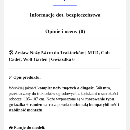
Informacje dot. bezpieczeństwa
Opinie i oceny (0)
🛠️
Zestaw Noży 54 cm do Traktorków | MTD, Cub
Cadet, Wolf-Garten | Gwiazdka 6
✅
Opis produktu:
Wysokiej jakości
komplet noży tnących o długości 540 mm
,
przeznaczony do traktorków ogrodowych z kosiskami o szerokości
roboczej 105–107 cm. Noże wyposażone są w
mocowanie typu
gwiazdka 6-ramienna
, co zapewnia
doskonałą kompatybilność i
stabilność montażu
.
🚜
Pasuje do modeli: