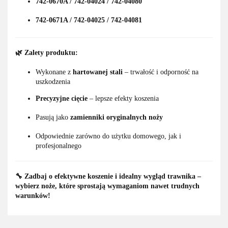
742-0670A / 742-04024 / 742-04080
742-0671A / 742-04025 / 742-04081
🌿
Zalety produktu:
Wykonane z
hartowanej stali
– trwałość i odporność na
uszkodzenia
Precyzyjne cięcie
– lepsze efekty koszenia
Pasują jako
zamienniki oryginalnych noży
Odpowiednie zarówno do użytku domowego, jak i
profesjonalnego
🔧 Zadbaj o efektywne koszenie i idealny wygląd trawnika –
wybierz noże, które sprostają wymaganiom nawet trudnych
warunków!