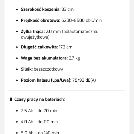
Szerokość koszenia:
33 cm
Prędkość obrotowa:
5200–6500 obr./min
Żyłka tnąca:
2,0 mm (półautomatyczna,
dwujężyłkowa)
Długość całkowita:
173 cm
Waga bez akumulatora:
2,7 kg
Silnik:
bezszczotkowy
Poziom hałasu (Lpa/Lwa):
75/93 dB(A)
🔋
Czasy pracy na bateriach:
2.5 Ah – do 70 min
4.0 Ah – do 110 min
5.0 Ah – do 140 min