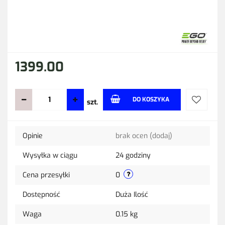
1399.00
DO KOSZYKA
szt.
Do
Opinie
brak ocen
(dodaj)
przechow
Wysyłka w ciągu
24 godziny
Cena przesyłki
0
Dostępność
Duża Ilość
Waga
0.15 kg