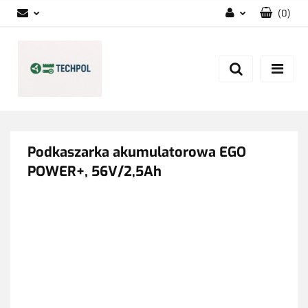
(
0
)
Zaloguj się
Zarejestruj się
Dodaj zgłoszenie
Zgody cookies
Podkaszarka akumulatorowa EGO
POWER+, 56V/2,5Ah