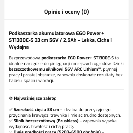
Opinie i oceny (0)
Podkaszarka akumulatorowa EGO Power+
ST1300E-S 33 cm 56V / 2,5Ah – Lekka, Cicha i
Wydajna
Bezprzewodowa
podkaszarka EGO Power+ ST1300E-S
to
idealne narzędzie do pielęgnacji mniejszych ogrodów. Dzięki
bezszczotkowemu silnikowi 56V ARC Lithium™
, płynnej
pracy i prostej obsłudze, zapewnia doskonałe rezultaty bez
hałasu, spalin i wibracji.
⚙️
Najważniejsze zalety:
✅
Szerokość cięcia 33 cm
– idealna do precyzyjnego
przycinania krawędzi trawnika i miejsc trudno dostępnych.
✅
Silnik bezszczotkowy (Brushless)
– zapewnia wysoką
wydajność, trwałość i cichą pracę.
✅
Dwie prędkości pracy (5200–6500 obr./min)
–