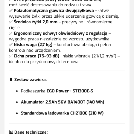
możliwość dostosowania do rodzaju trawy.
✅
Półautomatyczna głowica dwujężyłkowa
– łatwe
wysuwanie żyłki przez lekkie uderzenie głowicą o ziemię.
✅
Średnica żyłki 2,0 mm
– precyzyjne i równomierne
cięcie.
✅
Ergonomiczny uchwyt obwiedniowy z regulacją
–
wygodna praca niezależnie od wzrostu użytkownika.
✅
Niska waga (2,7 kg)
– komfortowa obsługa i pełna
kontrola nad urządzeniem.
✅
Cicha praca (75–93 dB)
i niskie wibracje (2,1/1,2 m/s²) –
idealna do przydomowych terenów.
🔋
Zestaw zawiera:
Podkaszarka
EGO Power+ ST1300E-S
Akumulator 2.5Ah 56V BA1400T (140 Wh)
Standardowa ładowarka CH2100E (210 W)
📊
Dane techniczne: