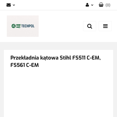
(
0
)
Zaloguj się
Zarejestruj się
Dodaj zgłoszenie
Zgody cookies
Przekładnia kątowa Stihl FS511 C-EM,
FS561 C-EM