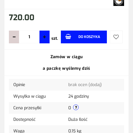
720.00
DO KOSZYKA
szt.
Do
Zamów w ciągu
przechow
a paczkę wyślemy dziś
Opinie
brak ocen
(dodaj)
Wysyłka w ciągu
24 godziny
Cena przesyłki
0
Dostępność
Duża Ilość
Waga
0.15 kg