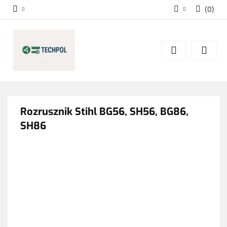
(
0
)
Zaloguj się
Zarejestruj się
Dodaj zgłoszenie
Zgody cookies
Rozrusznik Stihl BG56, SH56, BG86,
SH86