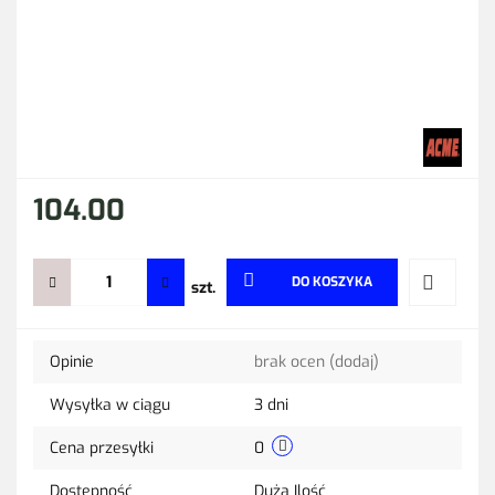
104.00
DO KOSZYKA
szt.
Do
Opinie
brak ocen
(dodaj)
przechow
Wysyłka w ciągu
3 dni
Cena przesyłki
0
Dostępność
Duża Ilość