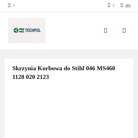
(
0
)
Zaloguj się
Zarejestruj się
Dodaj zgłoszenie
Zgody cookies
Skrzynia Korbowa do Stihl 046 MS460
1128 020 2123