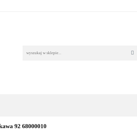
TAWA
REKLAMACJE I ZWROTY
REGULAMIN
O
OŚĆ I DOSTAWA
REKLAMACJE I ZWROTY
REGULAMIN
O 
kawa 92 68000010