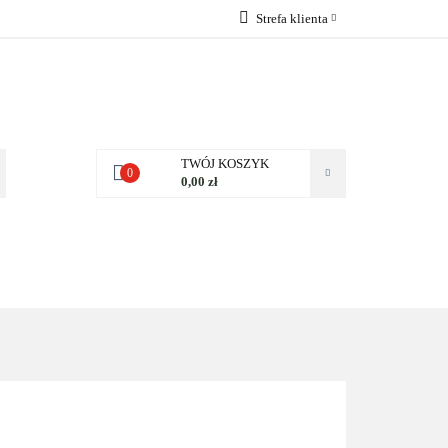
Strefa klienta
 NAS
Zaloguj się
Zarejestruj się
Dodaj zgłoszenie
Zgody cookies
TWÓJ KOSZYK
0
0,00 zł
NAS
KONTAKT