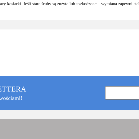
cy kosiarki. Jeśli stare śruby są zużyte lub uszkodzone – wymiana zapewni st
LETTERA
owościami!