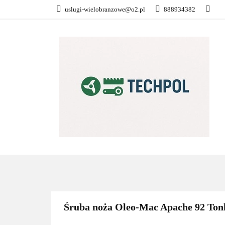
uslugi-wielobranzowe@o2.pl
888934382
PŁATNOŚĆ I DOS
KONTAKT
WSZYSTKIE KATEGORIE
PŁATN
Śruba noża Oleo-Mac Apache 92 Ton