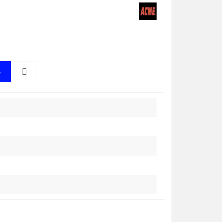
A
Do
przechowalni