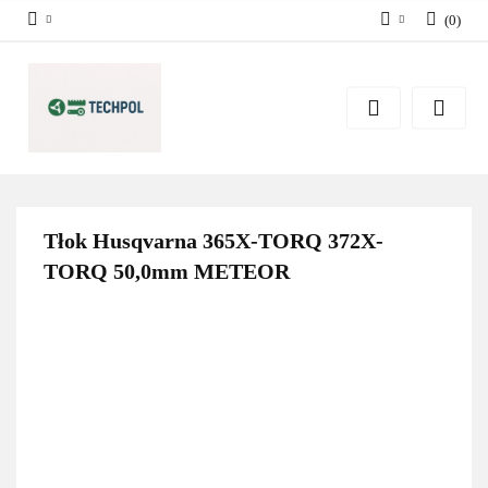
(
0
)
Zaloguj się
Zarejestruj się
Dodaj zgłoszenie
Zgody cookies
Tłok Husqvarna 365X-TORQ 372X-
TORQ 50,0mm METEOR