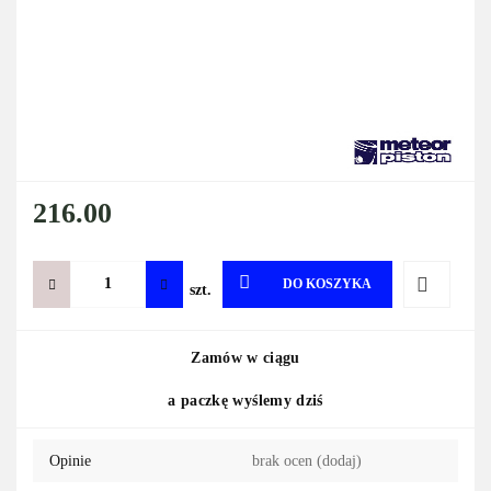
216.00
DO KOSZYKA
szt.
Do
Zamów w ciągu
przechowa
a paczkę wyślemy dziś
Opinie
brak ocen
(dodaj)